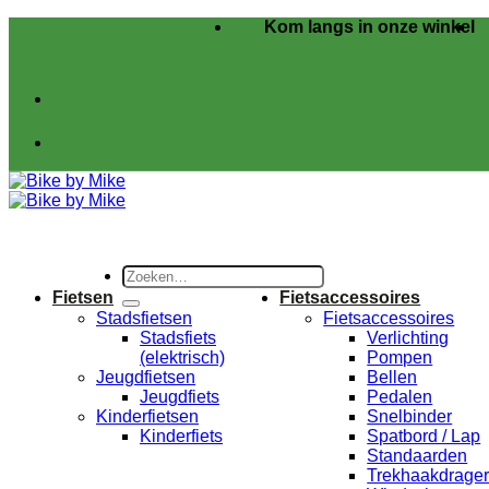
Ga
Kom langs in onze winkel
naar
inhoud
Zoeken
naar:
Fietsen
Fietsaccessoires
Stadsfietsen
Fietsaccessoires
Stadsfiets
Verlichting
(elektrisch)
Pompen
Jeugdfietsen
Bellen
Jeugdfiets
Pedalen
Kinderfietsen
Snelbinder
Kinderfiets
Spatbord / Lap
Standaarden
Trekhaakdrage