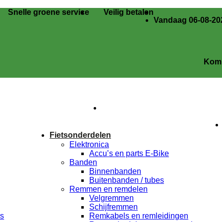
Snelle groene service
Veilig betalen
Vandaag 06-08-202
Kom langs i
Fietsonderdelen
Elektronica
Accu’s en parts E-Bike
Banden
Binnenbanden
Buitenbanden / tubes
Remmen en remdelen
Velgremmen
Schijfremmen
rs
Remkabels en remleidingen