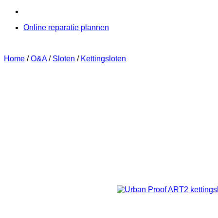
Online reparatie plannen
Home
/
O&A
/
Sloten
/
Kettingsloten