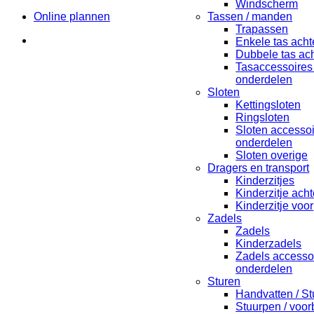
Windscherm
Online plannen
Tassen / manden
Trapassen
Enkele tas acht
Dubbele tas ach
Tasaccessoires
onderdelen
Sloten
Kettingsloten
Ringsloten
Sloten accesso
onderdelen
Sloten overige
Dragers en transport
Kinderzitjes
Kinderzitje acht
Kinderzitje voor
Zadels
Zadels
Kinderzadels
Zadels accesso
onderdelen
Sturen
Handvatten / St
Stuurpen / voo