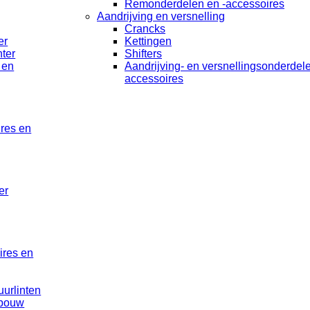
Remonderdelen en -accessoires
Aandrijving en versnelling
Crancks
er
Kettingen
ter
Shifters
 en
Aandrijving- en versnellingsonderdel
accessoires
ires en
er
ires en
uurlinten
rbouw