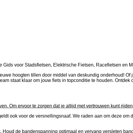
 Gids voor Stadsfietsen, Elektrische Fietsen, Racefietsen en 
euwe hoogten tillen door middel van deskundig onderhoud! Of je
ons team staat klaar om jouw fiets in topconditie te houden. Ontd
en. Om ervoor te zorgen dat je altijd met vertrouwen kunt rijd
 geldt ook voor de versnellingsnaaf. We raden aan om deze om 
. Houd de bandenspanning optimaal en vervang versleten bande