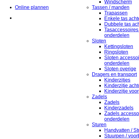
Windscherm
Online plannen
Tassen / manden
Trapassen
Enkele tas acht
Dubbele tas ach
Tasaccessoires
onderdelen
Sloten
Kettingsloten
Ringsloten
Sloten accesso
onderdelen
Sloten overige
Dragers en transport
Kinderzitjes
Kinderzitje acht
Kinderzitje voor
Zadels
Zadels
Kinderzadels
Zadels accesso
onderdelen
Sturen
Handvatten / St
Stuurpen / voo