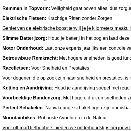
Remmen in Topvorm:
Veiligheid gaat boven alles, dus zorg 
Elektrische Fietsen:
Krachtige Ritten zonder Zorgen
Geniet van de elektrische boost terwijl je je kilometers maakt.
Slimme Batterijzorg:
Houd je batterij in het oog en laad deze
Motor Onderhoud:
Laat onze experts jaarlijks een controle 
Betrouwbare Remkracht:
Met hogere snelheden is goed funct
Racefietsen:
Voor Snelheid en Prestaties
Voor degenen die op zoek zijn naar snelheid en prestaties, is 
Ketting en Aandrijving:
Houd je aandrijving soepel met regelm
Voorbeeldige Bandenzorg:
Met hogere druk en snelheden zi
Perfect Schakelen:
Nauwkeurige schakelingen zijn onmisbaar 
Mountainbikes:
Robuuste Avonturen in de Natuur
Voor off-road liefhebbers bieden we onderhoudstips om jouw m