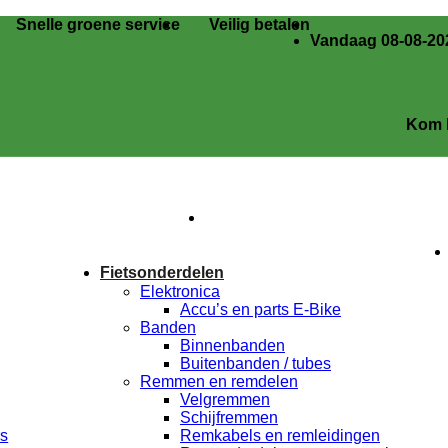
Snelle groene service
Veilig betalen
Vandaag 08-08-202
Kom langs in
Fietsonderdelen
Elektronica
Accu’s en parts E-Bike
Banden
Binnenbanden
Buitenbanden / tubes
Remmen en remdelen
Velgremmen
Schijfremmen
rs
Remkabels en remleidingen