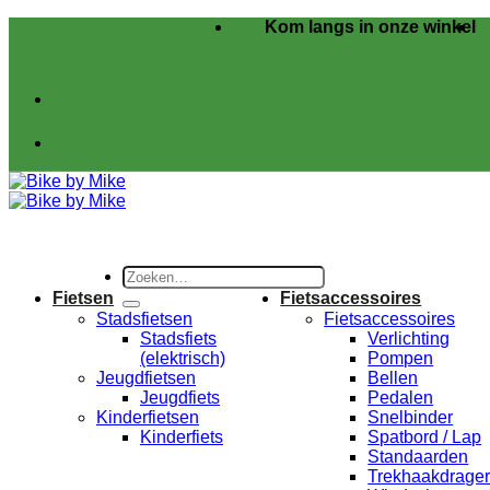
Ga
Kom langs in onze winkel
naar
inhoud
Zoeken
naar:
Fietsen
Fietsaccessoires
Stadsfietsen
Fietsaccessoires
Stadsfiets
Verlichting
(elektrisch)
Pompen
Jeugdfietsen
Bellen
Jeugdfiets
Pedalen
Kinderfietsen
Snelbinder
Kinderfiets
Spatbord / Lap
Standaarden
Trekhaakdrage