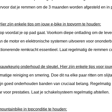
ervoor dat je remmen om de 3 maanden worden afgesteld en in p
 Hier zijn enkele tips om jouw e-bike in topvorm te houden:
 op voordat je op pad gaat. Voorkom diepe ontlading om de leve
van de motor en elektronische systemen uitvoeren voor ononderbr
ionerende remkracht essentieel. Laat regelmatig de remmen con
nauwkeurig onderhoud de sleutel. Hier zijn enkele tips voor jouw
atige reiniging en smering. Doe dit na elke paar ritten om slijt
jn goed onderhouden banden van cruciaal belang. Regelmatig co
voor prestaties. Laat je schakelsysteem regelmatig afstellen.
ountainbike in topconditie te houden: