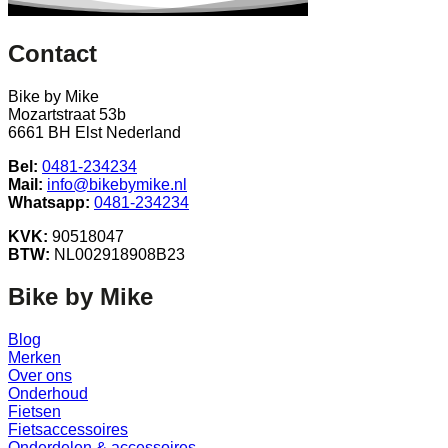
Contact
Bike by Mike
Mozartstraat 53b
6661 BH Elst Nederland
Bel:
0481-234234
Mail:
info@bikebymike.nl
Whatsapp:
0481-234234
KVK:
90518047
BTW:
NL002918908B23
Bike by Mike
Blog
Merken
Over ons
Onderhoud
Fietsen
Fietsaccessoires
Onderdelen & accessoires