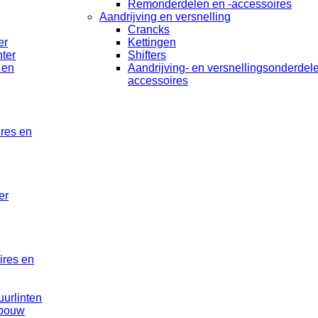
Remonderdelen en -accessoires
Aandrijving en versnelling
Crancks
er
Kettingen
ter
Shifters
 en
Aandrijving- en versnellingsonderdel
accessoires
ires en
er
ires en
uurlinten
rbouw