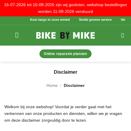
16-07-2026 tot 10-08-2026 zijn wij gesloten, webshop bestellingen
worden 11-08-2026 verstuurd
Ga
Kom langs in onze winkel
Snelle groene service
Veilig be
naar
inhoud
Online reparatie plannen
Disclaimer
Home
/
Disclaimer
Welkom bij onze webshop! Voordat je verder gaat met het
verkennen van onze producten en diensten, willen we je vragen
om deze disclaimer zorgvuldig door te lezen.