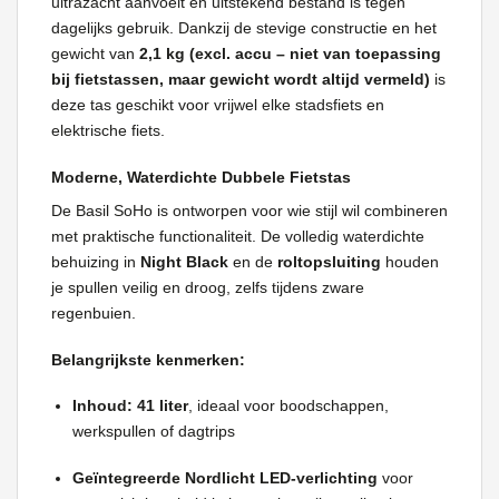
ultrazacht aanvoelt en uitstekend bestand is tegen
dagelijks gebruik. Dankzij de stevige constructie en het
gewicht van
2,1 kg (excl. accu – niet van toepassing
bij fietstassen, maar gewicht wordt altijd vermeld)
is
deze tas geschikt voor vrijwel elke stadsfiets en
elektrische fiets.
Moderne, Waterdichte Dubbele Fietstas
De Basil SoHo is ontworpen voor wie stijl wil combineren
met praktische functionaliteit. De volledig waterdichte
behuizing in
Night Black
en de
roltopsluiting
houden
je spullen veilig en droog, zelfs tijdens zware
regenbuien.
Belangrijkste kenmerken:
Inhoud: 41 liter
, ideaal voor boodschappen,
werkspullen of dagtrips
Geïntegreerde Nordlicht LED-verlichting
voor