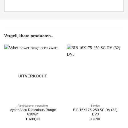
Vergelijkbare producten..
UITVERKOCHT
Aandrijving en versnelling
Banden
Vyber Accu Ridiculous Range
BIB 16X175-250 SC DV (32)
630Wh
DV3
€
699,00
€
8,90