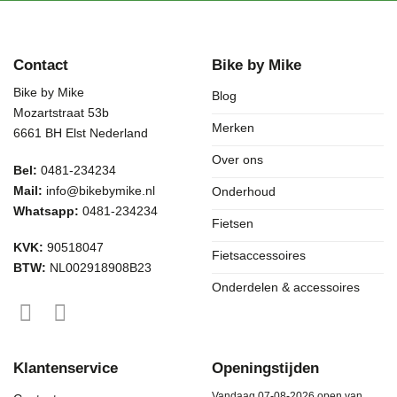
Contact
Bike by Mike
Bike by Mike
Blog
Mozartstraat 53b
Merken
6661 BH Elst Nederland
Over ons
Bel:
0481-234234
Mail:
info@bikebymike.nl
Onderhoud
Whatsapp:
0481-234234
Fietsen
KVK:
90518047
Fietsaccessoires
BTW:
NL002918908B23
Onderdelen & accessoires
Klantenservice
Openingstijden
Vandaag 07-08-2026 open van