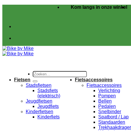
Ga
Kom langs in onze winkel
naar
inhoud
Zoeken
naar:
Fietsen
Fietsaccessoires
Stadsfietsen
Fietsaccessoires
Stadsfiets
Verlichting
(elektrisch)
Pompen
Jeugdfietsen
Bellen
Jeugdfiets
Pedalen
Kinderfietsen
Snelbinder
Kinderfiets
Spatbord / Lap
Standaarden
Trekhaakdrage