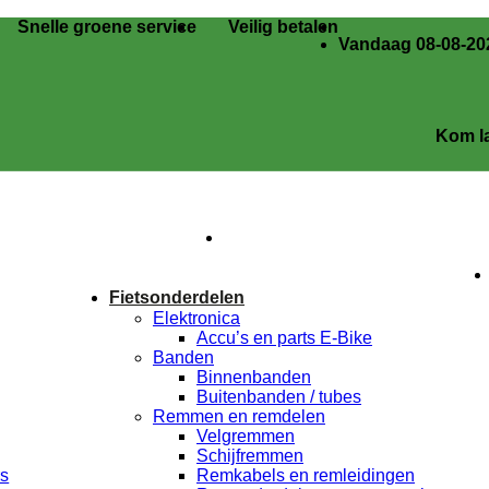
Snelle groene service
Veilig betalen
Vandaag 08-08-202
Kom langs i
Fietsonderdelen
Elektronica
Accu’s en parts E-Bike
Banden
Binnenbanden
Buitenbanden / tubes
Remmen en remdelen
Velgremmen
Schijfremmen
rs
Remkabels en remleidingen