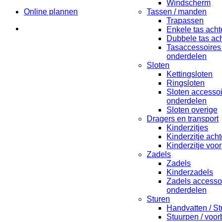
Windscherm
Online plannen
Tassen / manden
Trapassen
Enkele tas acht
Dubbele tas ach
Tasaccessoires
onderdelen
Sloten
Kettingsloten
Ringsloten
Sloten accesso
onderdelen
Sloten overige
Dragers en transport
Kinderzitjes
Kinderzitje acht
Kinderzitje voor
Zadels
Zadels
Kinderzadels
Zadels accesso
onderdelen
Sturen
Handvatten / St
Stuurpen / voo