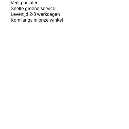
City
Veilig betalen
Vegan
Snelle groene service
Leather
Levertijd 2-3 werkdagen
UB
Kom langs in onze winkel
28-
32L
Graphite
Blue
aantal