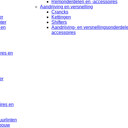
Remonderdelen en -accessoires
Aandrijving en versnelling
Crancks
er
Kettingen
ter
Shifters
 en
Aandrijving- en versnellingsonderdel
accessoires
ires en
er
ires en
uurlinten
rbouw