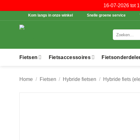
16-07-2026 tot 
Ga
Kom langs in onze winkel
Snelle groene service
naar
inhoud
Zoeken
naar:
Fietsen
Fietsaccessoires
Fietsonderdele
Home
/
Fietsen
/
Hybride fietsen
/
Hybride fiets (el