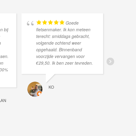
Goede
n bij
fietsenmaker. Ik kon meteen
serv
e
terecht: smiddags gebracht,
n
volgende ochtend weer
opgehaald. Binnenband
ssen.
voorzijde vervangen voor
on
€29,50. Ik ben zeer tevreden.
100%
KO
AAN