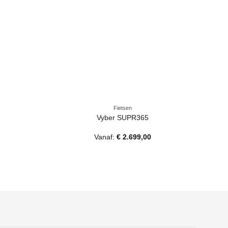
Fietsen
Vyber SUPR365
V
Vanaf:
€
2.699,00