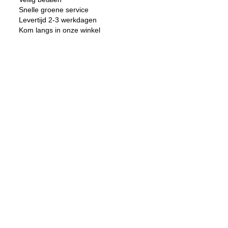
622
Snelle groene service
GRAND
PRIX
Levertijd 2-3 werkdagen
5000
Kom langs in onze winkel
ZW
VW
aantal