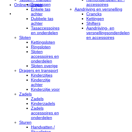
Trapassen
accessoires
Online plannen
Enkele tas
Aandrijving en versnelling
achter
Crancks
Dubbele tas
Kettingen
achter
Shifters
Tasaccessoires
Aandrijving- en
en onderdelen
versnellingsonderdelen
Sloten
en accessoires
Kettingsloten
Ringsloten
Sloten
accessoires en
onderdelen
Sloten overige
Dragers en transport
Kinderzitjes
Kinderzitje
achter
Kinderzitje voor
Zadels
Zadels
Kinderzadels
Zadels
accessoires en
onderdelen
Sturen
Handvatten /
Stuurlinten