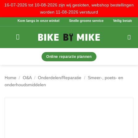
16-07-2026 tot 10-08-2026 zijn wij gesloten, webshop bestellingen
worden 11-08-2026 verstuurd
Ga
Kom langs in onze winkel
Snelle groene service
Veilig betalen
naar
inhoud
Online reparatie plannen
Home
/
O&A
/
Onderdelen/Reparatie
/
Smeer-, poets- en
onderhoudsmiddelen