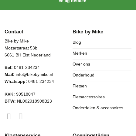
Veilig betalen
Contact
Bike by Mike
Bike by Mike
Blog
Mozartstraat 53b
Merken
6661 BH Elst Nederland
Over ons
Bel:
0481-234234
Mail:
info@bikebymike.nl
Onderhoud
Whatsapp:
0481-234234
Fietsen
KVK:
90518047
Fietsaccessoires
BTW:
NL002918908B23
Onderdelen & accessoires
Klantenservice
Openingstijden