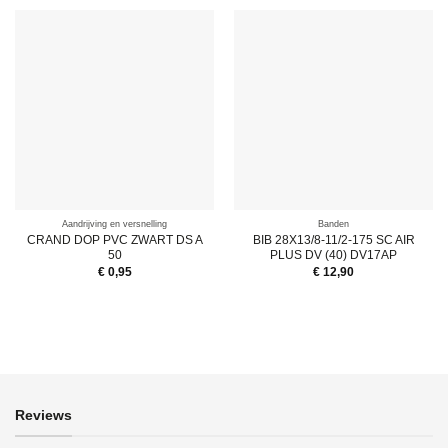
Aandrijving en versnelling
Banden
CRAND DOP PVC ZWART DS A
BIB 28X13/8-11/2-175 SC AIR
50
PLUS DV (40) DV17AP
€
0,95
€
12,90
Reviews