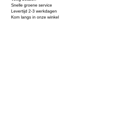
Fluor
Snelle groene service
Geel
+
Levertijd 2-3 werkdagen
Net
Kom langs in onze winkel
aantal