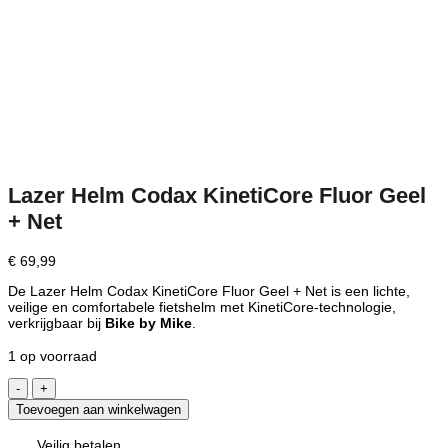
Lazer Helm Codax KinetiCore Fluor Geel
+ Net
€
69,99
De Lazer Helm Codax KinetiCore Fluor Geel + Net is een lichte,
veilige en comfortabele fietshelm met KinetiCore-technologie,
verkrijgbaar bij
Bike by Mike
.
1 op voorraad
Lazer
Helm
Toevoegen aan winkelwagen
Codax
KinetiCore
Veilig betalen