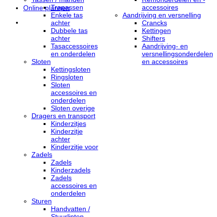
Trapassen
accessoires
Online plannen
Enkele tas
Aandrijving en versnelling
achter
Crancks
Dubbele tas
Kettingen
achter
Shifters
Tasaccessoires
Aandrijving- en
en onderdelen
versnellingsonderdelen
Sloten
en accessoires
Kettingsloten
Ringsloten
Sloten
accessoires en
onderdelen
Sloten overige
Dragers en transport
Kinderzitjes
Kinderzitje
achter
Kinderzitje voor
Zadels
Zadels
Kinderzadels
Zadels
accessoires en
onderdelen
Sturen
Handvatten /
Stuurlinten