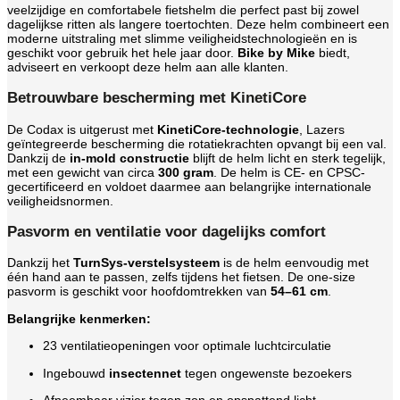
veelzijdige en comfortabele fietshelm die perfect past bij zowel
dagelijkse ritten als langere toertochten. Deze helm combineert een
moderne uitstraling met slimme veiligheidstechnologieën en is
geschikt voor gebruik het hele jaar door.
Bike by Mike
biedt,
adviseert en verkoopt deze helm aan alle klanten.
Betrouwbare bescherming met KinetiCore
De Codax is uitgerust met
KinetiCore-technologie
, Lazers
geïntegreerde bescherming die rotatiekrachten opvangt bij een val.
Dankzij de
in-mold constructie
blijft de helm licht en sterk tegelijk,
met een gewicht van circa
300 gram
. De helm is CE- en CPSC-
gecertificeerd en voldoet daarmee aan belangrijke internationale
veiligheidsnormen.
Pasvorm en ventilatie voor dagelijks comfort
Dankzij het
TurnSys-verstelsysteem
is de helm eenvoudig met
één hand aan te passen, zelfs tijdens het fietsen. De one-size
pasvorm is geschikt voor hoofdomtrekken van
54–61 cm
.
Belangrijke kenmerken:
23 ventilatieopeningen voor optimale luchtcirculatie
Ingebouwd
insectennet
tegen ongewenste bezoekers
Afneembaar vizier tegen zon en opspattend licht