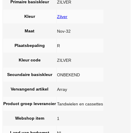
Primaire basiskleur
ZILVER
Kleur
Zilver
Maat
Nov-32
Plaatsbepaling
R
Kleur code
ZILVER
Secundaire basiskleur
ONBEKEND
Vervangend artikel
Array
Product groep leverancier
Tandwielen en cassettes
Webshop item
1
Land van herkomst
NL