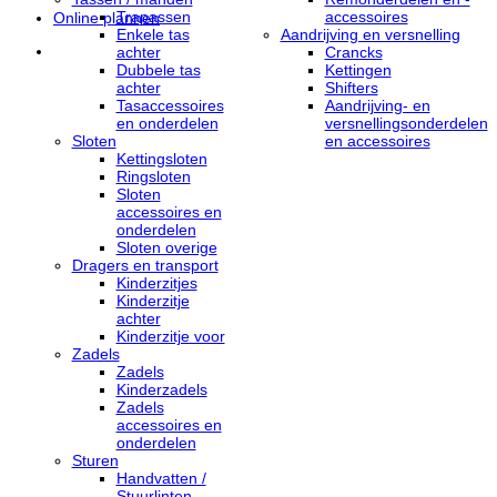
Trapassen
accessoires
Online plannen
Enkele tas
Aandrijving en versnelling
achter
Crancks
Dubbele tas
Kettingen
achter
Shifters
Tasaccessoires
Aandrijving- en
en onderdelen
versnellingsonderdelen
Sloten
en accessoires
Kettingsloten
Ringsloten
Sloten
accessoires en
onderdelen
Sloten overige
Dragers en transport
Kinderzitjes
Kinderzitje
achter
Kinderzitje voor
Zadels
Zadels
Kinderzadels
Zadels
accessoires en
onderdelen
Sturen
Handvatten /
Stuurlinten