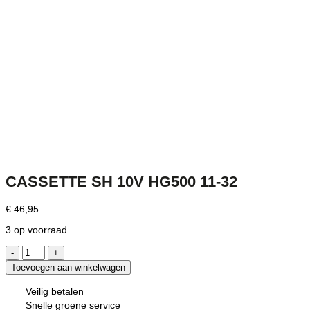
CASSETTE SH 10V HG500 11-32
€
46,95
3 op voorraad
CASSETTE
SH
Toevoegen aan winkelwagen
10V
HG500
Veilig betalen
11-
Snelle groene service
32