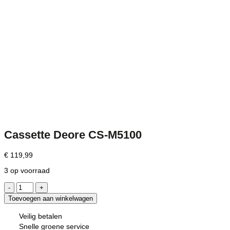
Cassette Deore CS-M5100
€
119,99
3 op voorraad
Cassette
Deore
Toevoegen aan winkelwagen
CS-
M5100
Veilig betalen
aantal
Snelle groene service