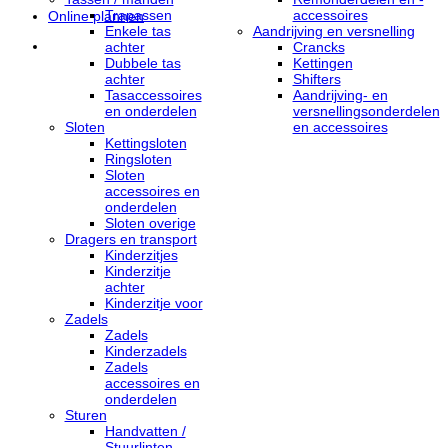
Trapassen
accessoires
Online plannen
Enkele tas
Aandrijving en versnelling
achter
Crancks
Dubbele tas
Kettingen
achter
Shifters
Tasaccessoires
Aandrijving- en
en onderdelen
versnellingsonderdelen
Sloten
en accessoires
Kettingsloten
Ringsloten
Sloten
accessoires en
onderdelen
Sloten overige
Dragers en transport
Kinderzitjes
Kinderzitje
achter
Kinderzitje voor
Zadels
Zadels
Kinderzadels
Zadels
accessoires en
onderdelen
Sturen
Handvatten /
Stuurlinten