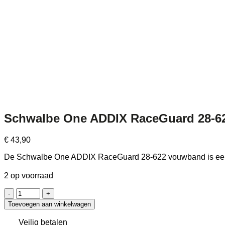
Schwalbe One ADDIX RaceGuard 28-62
€
43,90
De Schwalbe One ADDIX RaceGuard 28-622 vouwband is een lic
2 op voorraad
Schwalbe
One
Toevoegen aan winkelwagen
ADDIX
RaceGuard
Veilig betalen