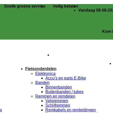
Snelle groene service
Veilig betalen
Vandaag 08-08-202
Kom langs in
Fietsonderdelen
Elektronica
Accu’s en parts E-Bike
Banden
Binnenbanden
Buitenbanden / tubes
Remmen en remdelen
Velgremmen
Schijfremmen
rs
Remkabels en remleidingen