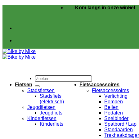
Ga
Kom langs in onze winkel
naar
inhoud
Zoeken
naar:
Fietsen
Fietsaccessoires
Stadsfietsen
Fietsaccessoires
Stadsfiets
Verlichting
(elektrisch)
Pompen
Jeugdfietsen
Bellen
Jeugdfiets
Pedalen
Kinderfietsen
Snelbinder
Kinderfiets
Spatbord / Lap
Standaarden
Trekhaakdrage