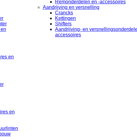
Remonderdelen en -accessoires
Aandrijving en versnelling
Crancks
er
Kettingen
ter
Shifters
 en
Aandrijving- en versnellingsonderdel
accessoires
ires en
er
ires en
uurlinten
rbouw