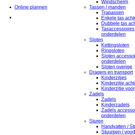
Windscherm
Online plannen
Tassen / manden
Trapassen
Enkele tas acht
Dubbele tas ach
Tasaccessoires
onderdelen
Sloten
Kettingsloten
Ringsloten
Sloten accesso
onderdelen
Sloten overige
Dragers en transport
Kinderzitjes
Kinderzitje acht
Kinderzitje voor
Zadels
Zadels
Kinderzadels
Zadels accesso
onderdelen
Sturen
Handvatten / St
Stuurpen / voo