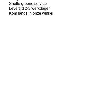
28-
Snelle groene service
622
Levertijd 2-3 werkdagen
Vouwband
Kom langs in onze winkel
–
Buitenband
28
inch
aantal