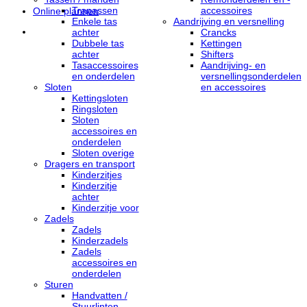
Trapassen
accessoires
Online plannen
Enkele tas
Aandrijving en versnelling
achter
Crancks
Dubbele tas
Kettingen
achter
Shifters
Tasaccessoires
Aandrijving- en
en onderdelen
versnellingsonderdelen
Sloten
en accessoires
Kettingsloten
Ringsloten
Sloten
accessoires en
onderdelen
Sloten overige
Dragers en transport
Kinderzitjes
Kinderzitje
achter
Kinderzitje voor
Zadels
Zadels
Kinderzadels
Zadels
accessoires en
onderdelen
Sturen
Handvatten /
Stuurlinten