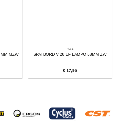
O&A
58MM MZW
SPATBORD V 28 EF LAMPO 58MM ZW
€
17,95