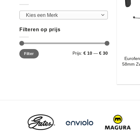
Kies een Merk
Filteren op prijs
Min.
Max.
Prijs:
€ 10
—
€ 30
Filter
prijs
prijs
Eurofen
58mm Zwa