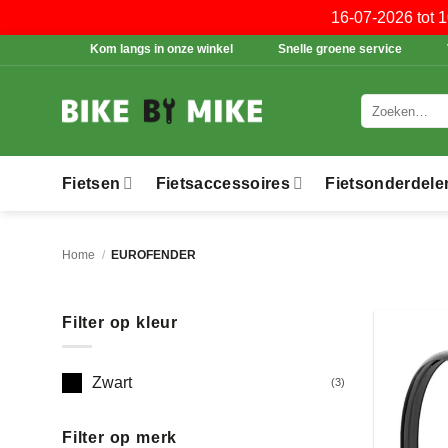
16-07-2026 tot 
Ga
Kom langs in onze winkel
Snelle groene service
naar
inhoud
Zoeken
naar:
Fietsen
Fietsaccessoires
Fietsonderdele
Home
/
EUROFENDER
Filter op kleur
Zwart
(3)
Filter op merk