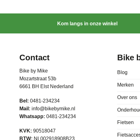
Kom langs in onze winkel
Contact
Bike 
Bike by Mike
Blog
Mozartstraat 53b
Merken
6661 BH Elst Nederland
Over ons
Bel:
0481-234234
Mail:
info@bikebymike.nl
Onderhou
Whatsapp:
0481-234234
Fietsen
KVK:
90518047
Fietsacce
BTW:
NL002918908B23