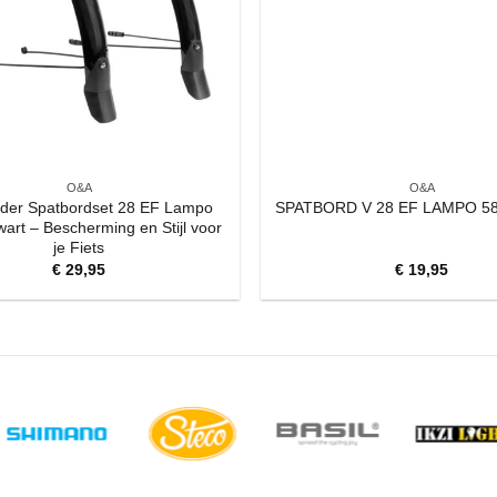
O&A
O&A
der Spatbordset 28 EF Lampo
SPATBORD V 28 EF LAMPO 
rt – Bescherming en Stijl voor
je Fiets
€
29,95
€
19,95