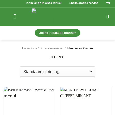
Ga
Kom langs in onze winkel
Snelle groene service
Veilig b
naar
inhoud
Online reparatie plannen
Home
/
O&A
/
Tassen/manden
/
Manden en Kratten
Filter