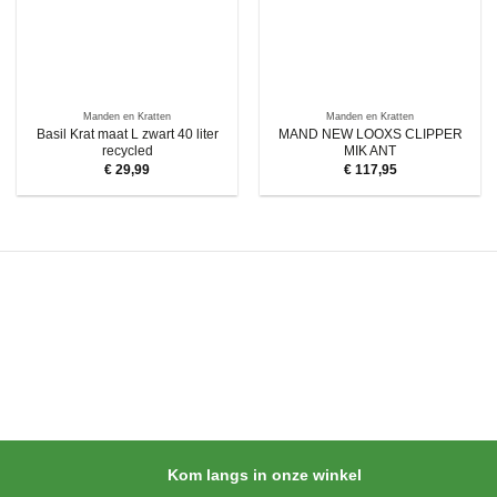
Manden en Kratten
Manden en Kratten
Basil Krat maat L zwart 40 liter
MAND NEW LOOXS CLIPPER
recycled
MIK ANT
€
29,99
€
117,95
Kom langs in onze winkel