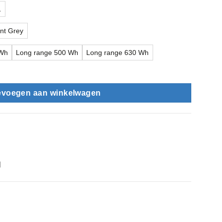
1
ent Grey
 Wh
Long range 500 Wh
Long range 630 Wh
evoegen aan winkelwagen
l