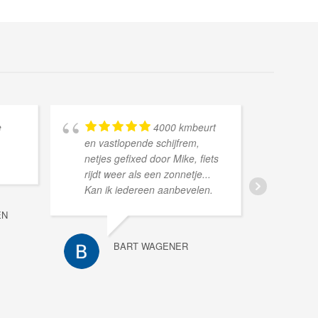
e
4000 kmbeurt
en vastlopende schijfrem,
wan
netjes gefixed door Mike, fiets
hulp
rijdt weer als een zonnetje...
wann
Kan ik iedereen aanbevelen.
dan 
aan
EN
eige
om l
BART WAGENER
gaan
Mike
‘hik
mijn