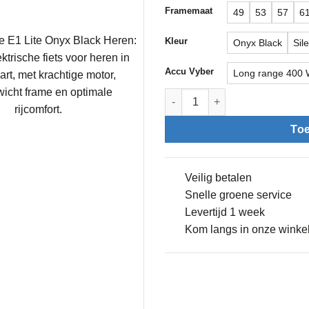
Framemaat
49
53
57
6
Kleur
Onyx Black
Sil
Accu Vyber
Long range 400
Vyber E1 Lite aantal
To
Veilig betalen
Snelle groene service
Levertijd 1 week
Kom langs in onze winke