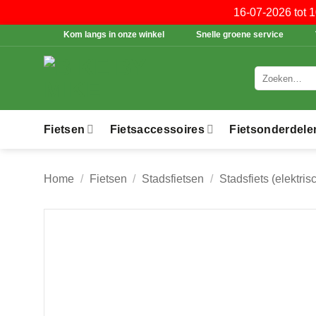
16-07-2026 tot 
Ga
Kom langs in onze winkel
Snelle groene service
naar
inhoud
Zoeken
naar:
Fietsen
Fietsaccessoires
Fietsonderdele
Home
/
Fietsen
/
Stadsfietsen
/
Stadsfiets (elektris