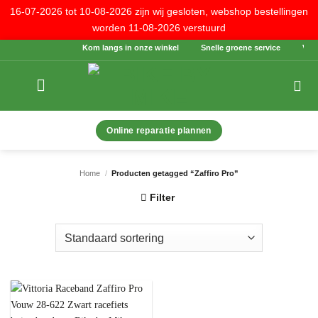
16-07-2026 tot 10-08-2026 zijn wij gesloten, webshop bestellingen
worden 11-08-2026 verstuurd
Ga
Kom langs in onze winkel
Snelle groene service
Veilig
naar
inhoud
Online reparatie plannen
Home
/
Producten getagged “Zaffiro Pro”
Filter