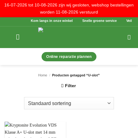
16-07-2026 tot 10-08-2026 zijn wij gesloten, webshop bestellingen
worden 11-08-2026 verstuurd
Ga
Kom langs in onze winkel
Snelle groene service
Veilig be
naar
inhoud
Online reparatie plannen
Home
/
Producten getagged “U-slot”
Filter