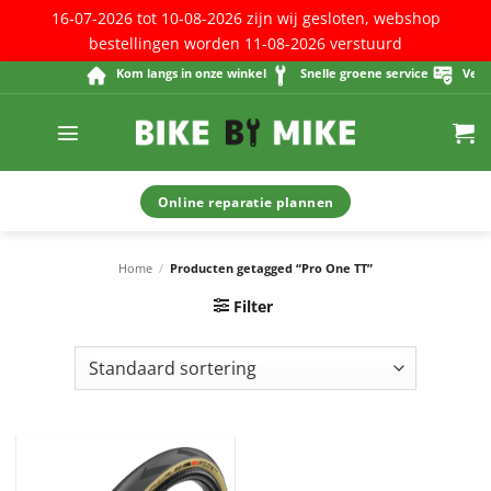
16-07-2026 tot 10-08-2026 zijn wij gesloten, webshop
bestellingen worden 11-08-2026 verstuurd
Ga
Kom langs in onze winkel
Snelle groene service
Veilig
naar
inhoud
Online reparatie plannen
Home
/
Producten getagged “Pro One TT”
Filter