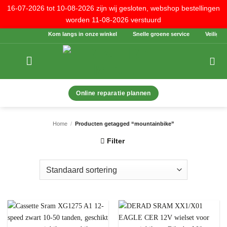
16-07-2026 tot 10-08-2026 zijn wij gesloten, webshop bestellingen
worden 11-08-2026 verstuurd
Ga
Kom langs in onze winkel
Snelle groene service
Veilig bet
naar
inhoud
Online reparatie plannen
Home
/
Producten getagged “mountainbike”
Filter