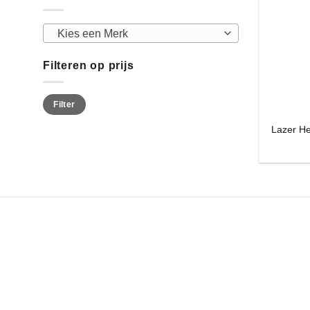
Kies een Merk
Filteren op prijs
Min.
Max.
Filter
prijs
prijs
Lazer H