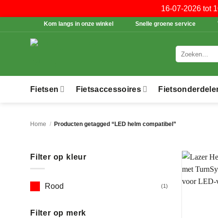
16-07-2026 tot 
Ga
Kom langs in onze winkel
Snelle groene service
naar
inhoud
Zoeken
naar:
Fietsen
Fietsaccessoires
Fietsonderdele
Home
/
Producten getagged “LED helm compatibel”
Filter op kleur
Rood
(1)
Filter op merk