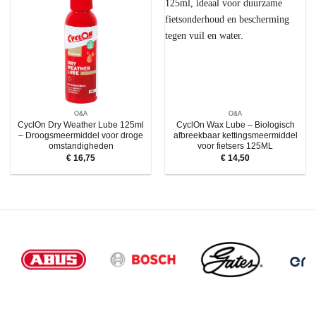
O&A
O&A
CyclOn Dry Weather Lube 125ml
CyclOn Wax Lube – Biologisch
– Droogsmeermiddel voor droge
afbreekbaar kettingsmeermiddel
omstandigheden
voor fietsers 125ML
€
16,75
€
14,50