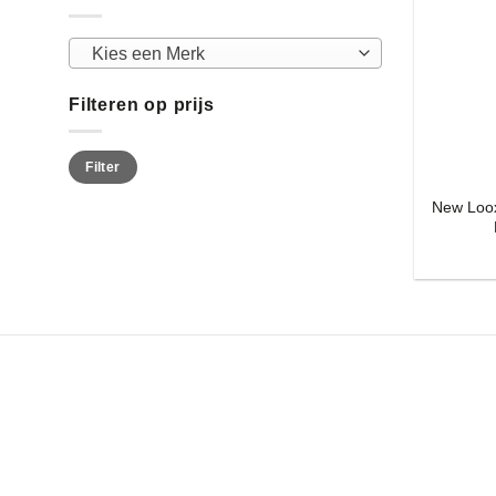
Kies een Merk
Filteren op prijs
Min.
Max.
Filter
prijs
prijs
New Loo