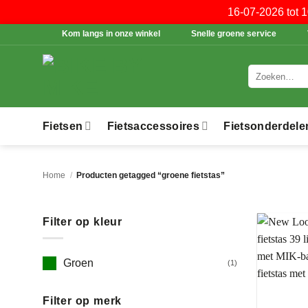
16-07-2026 tot 
Ga
Kom langs in onze winkel
Snelle groene service
naar
inhoud
Zoeken
naar:
Fietsen
Fietsaccessoires
Fietsonderdele
Home
/
Producten getagged “groene fietstas”
Filter op kleur
Groen
(1)
Filter op merk