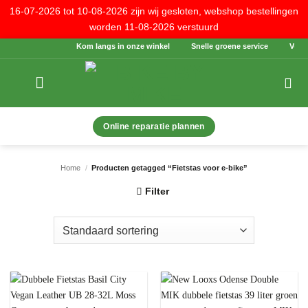
16-07-2026 tot 10-08-2026 zijn wij gesloten, webshop bestellingen
worden 11-08-2026 verstuurd
Ga
Kom langs in onze winkel
Snelle groene service
Veilig
naar
inhoud
Online reparatie plannen
Home
/
Producten getagged “Fietstas voor e-bike”
Filter