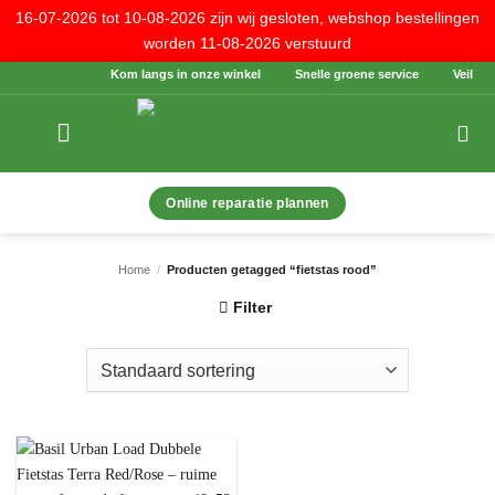
16-07-2026 tot 10-08-2026 zijn wij gesloten, webshop bestellingen
worden 11-08-2026 verstuurd
Ga
Kom langs in onze winkel
Snelle groene service
Veilig be
naar
inhoud
Online reparatie plannen
Home
/
Producten getagged “fietstas rood”
Filter