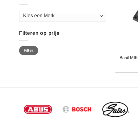
Filteren op prijs
Min.
Max.
Filter
prijs
prijs
Basil MI