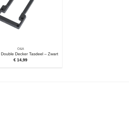
O&A
K Double Decker Tasdeel – Zwart
€
14,99