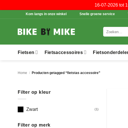
16-07-2026 tot 
Ga
Kom langs in onze winkel
Snelle groene service
naar
inhoud
Zoeken
naar:
Fietsen
Fietsaccessoires
Fietsonderdele
Home
/
Producten getagged “fietstas accessoire”
Filter op kleur
Zwart
(1)
Filter op merk