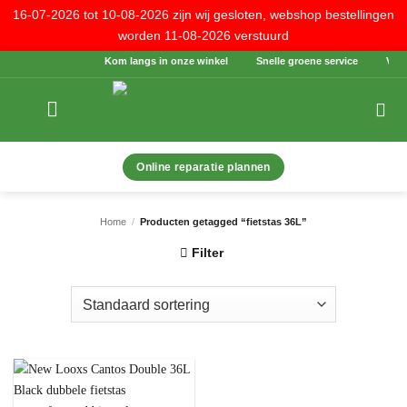
16-07-2026 tot 10-08-2026 zijn wij gesloten, webshop bestellingen
worden 11-08-2026 verstuurd
Ga
Kom langs in onze winkel
Snelle groene service
Veilig
naar
inhoud
Online reparatie plannen
Home
/
Producten getagged “fietstas 36L”
Filter