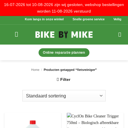
16-07-2026 tot 10-08-2026 zijn wij gesloten, webshop bestellingen
worden 11-08-2026 verstuurd
Ga
Kom langs in onze winkel
Snelle groene service
Veilig betal
naar
inhoud
Online reparatie plannen
Home
/
Producten getagged “fietsreiniger”
Filter