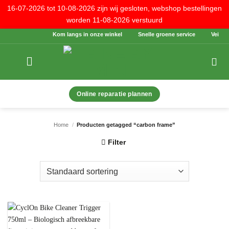
16-07-2026 tot 10-08-2026 zijn wij gesloten, webshop bestellingen
worden 11-08-2026 verstuurd
Ga
Kom langs in onze winkel
Snelle groene service
Veilig b
naar
inhoud
Online reparatie plannen
Home
/
Producten getagged “carbon frame”
Filter