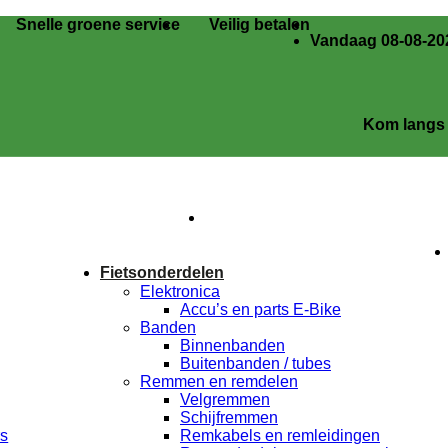
Snelle groene service
Veilig betalen
Vandaag 08-08-202
Kom langs in onze
Fietsonderdelen
Elektronica
Accu’s en parts E-Bike
Banden
Binnenbanden
Buitenbanden / tubes
Remmen en remdelen
Velgremmen
Schijfremmen
rs
Remkabels en remleidingen