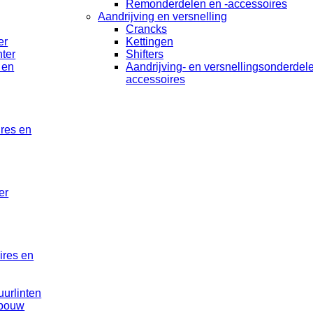
Remonderdelen en -accessoires
Aandrijving en versnelling
Crancks
er
Kettingen
ter
Shifters
 en
Aandrijving- en versnellingsonderdel
accessoires
ires en
er
ires en
uurlinten
rbouw