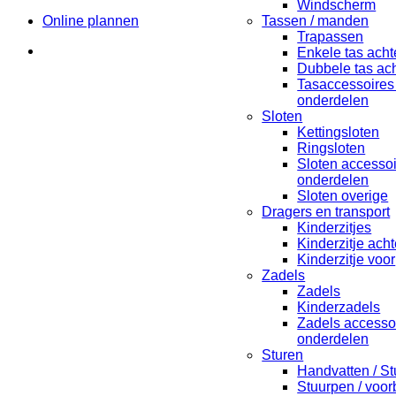
Windscherm
Online plannen
Tassen / manden
Trapassen
Enkele tas acht
Dubbele tas ach
Tasaccessoires
onderdelen
Sloten
Kettingsloten
Ringsloten
Sloten accesso
onderdelen
Sloten overige
Dragers en transport
Kinderzitjes
Kinderzitje acht
Kinderzitje voor
Zadels
Zadels
Kinderzadels
Zadels accesso
onderdelen
Sturen
Handvatten / St
Stuurpen / voo