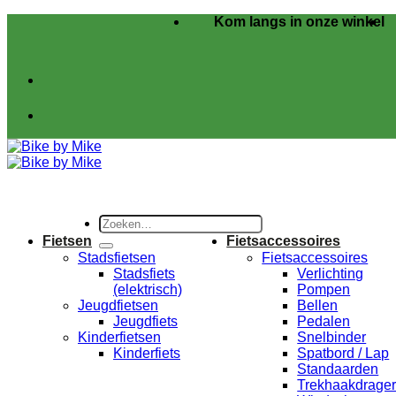
Ga
Kom langs in onze winkel
naar
inhoud
Zoeken
naar:
Fietsen
Fietsaccessoires
Stadsfietsen
Fietsaccessoires
Stadsfiets
Verlichting
(elektrisch)
Pompen
Jeugdfietsen
Bellen
Jeugdfiets
Pedalen
Kinderfietsen
Snelbinder
Kinderfiets
Spatbord / Lap
Standaarden
Trekhaakdrage