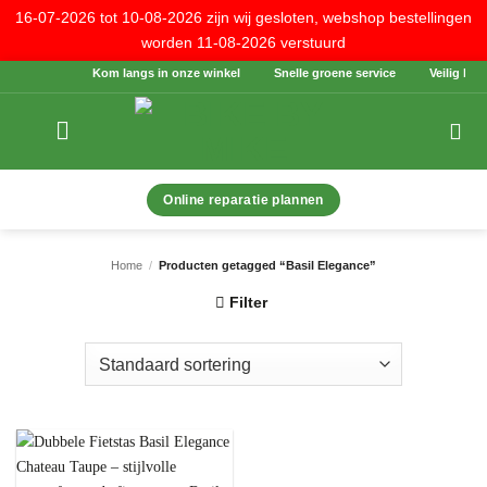
16-07-2026 tot 10-08-2026 zijn wij gesloten, webshop bestellingen
worden 11-08-2026 verstuurd
Ga
Kom langs in onze winkel
Snelle groene service
Veilig betal
naar
inhoud
Online reparatie plannen
Home
/
Producten getagged “Basil Elegance”
Filter