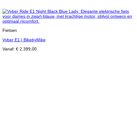
Fietsen
Vyber E1 | BikebyMike
Vanaf:
€
2.399,00