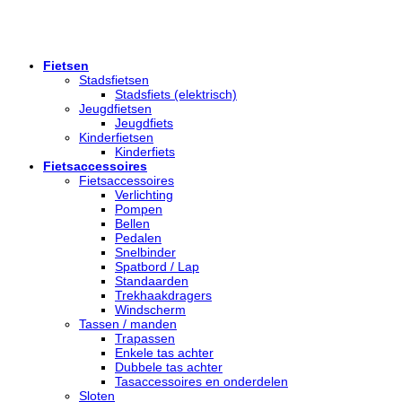
Fietsen
Stadsfietsen
Stadsfiets (elektrisch)
Jeugdfietsen
Jeugdfiets
Kinderfietsen
Kinderfiets
Fietsaccessoires
Fietsaccessoires
Verlichting
Pompen
Bellen
Pedalen
Snelbinder
Spatbord / Lap
Standaarden
Trekhaakdragers
Windscherm
Tassen / manden
Trapassen
Enkele tas achter
Dubbele tas achter
Tasaccessoires en onderdelen
Sloten