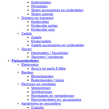
Kettingsloten
Ringsloten
Sloten accessoires en onderdelen
Sloten overige
Dragers en transport
Kinderzitjes
Kinderzitje achter
Kinderzitje voor
Zadels
Zadels
Kinderzadels
Zadels accessoires en onderdelen
Sturen
Handvatten / Stuurlinten
Stuurpen / voorbouw
Fietsonderdelen
Elektronica
Accu’s en parts E-Bike
Banden
Binnenbanden
Buitenbanden / tubes
Remmen en remdelen
Velgremmen
Schijfremmen
Remkabels en remleidingen
Remonderdelen en -accessoires
Aandrijving en versnelling
Crancks