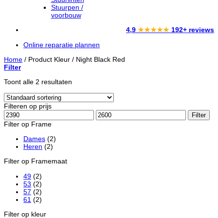
Stuurpen /
voorbouw
4,9
★★★★★
192+ reviews
Online reparatie plannen
Home
/
Product Kleur
/
Night Black Red
Filter
Toont alle 2 resultaten
Filteren op prijs
Min.
Max.
Filter
prijs
prijs
Filter op Frame
Dames
(2)
Heren
(2)
Filter op Framemaat
49
(2)
53
(2)
57
(2)
61
(2)
Filter op kleur