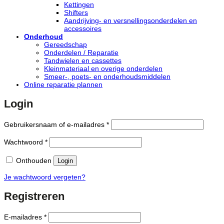
Kettingen
Shifters
Aandrijving- en versnellingsonderdelen en
accessoires
Onderhoud
Gereedschap
Onderdelen / Reparatie
Tandwielen en cassettes
Kleinmateriaal en overige onderdelen
Smeer-, poets- en onderhoudsmiddelen
Online reparatie plannen
Login
Vereist
Gebruikersnaam of e-mailadres
*
Vereist
Wachtwoord
*
Onthouden
Login
Je wachtwoord vergeten?
Registreren
Vereist
E-mailadres
*