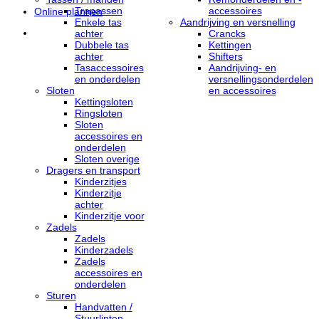
Trapassen
accessoires
Online plannen
Enkele tas
Aandrijving en versnelling
achter
Crancks
Dubbele tas
Kettingen
achter
Shifters
Tasaccessoires
Aandrijving- en
en onderdelen
versnellingsonderdelen
Sloten
en accessoires
Kettingsloten
Ringsloten
Sloten
accessoires en
onderdelen
Sloten overige
Dragers en transport
Kinderzitjes
Kinderzitje
achter
Kinderzitje voor
Zadels
Zadels
Kinderzadels
Zadels
accessoires en
onderdelen
Sturen
Handvatten /
Stuurlinten