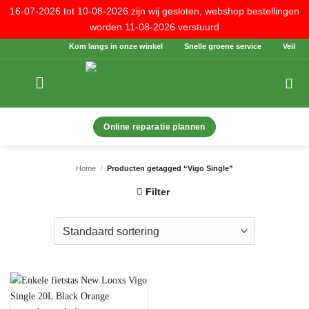
16-07-2026 tot 10-08-2026 zijn wij gesloten, webshop bestellingen
worden 11-08-2026 verstuurd
Ga
Kom langs in onze winkel
Snelle groene service
Veilig be
naar
inhoud
Online reparatie plannen
Home
/
Producten getagged “Vigo Single”
Filter