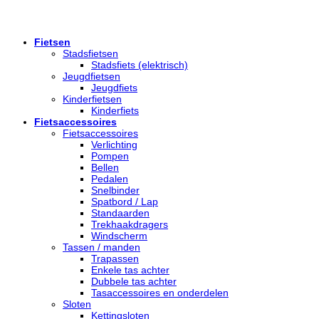
Fietsen
Stadsfietsen
Stadsfiets (elektrisch)
Jeugdfietsen
Jeugdfiets
Kinderfietsen
Kinderfiets
Fietsaccessoires
Fietsaccessoires
Verlichting
Pompen
Bellen
Pedalen
Snelbinder
Spatbord / Lap
Standaarden
Trekhaakdragers
Windscherm
Tassen / manden
Trapassen
Enkele tas achter
Dubbele tas achter
Tasaccessoires en onderdelen
Sloten
Kettingsloten