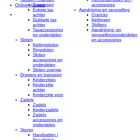
Trapassen
accessoires
Online plannen
Enkele tas
Aandrijving en versnelling
achter
Crancks
Dubbele tas
Kettingen
achter
Shifters
Tasaccessoires
Aandrijving- en
en onderdelen
versnellingsonderdelen
Sloten
en accessoires
Kettingsloten
Ringsloten
Sloten
accessoires en
onderdelen
Sloten overige
Dragers en transport
Kinderzitjes
Kinderzitje
achter
Kinderzitje voor
Zadels
Zadels
Kinderzadels
Zadels
accessoires en
onderdelen
Sturen
Handvatten /
Stuurlinten