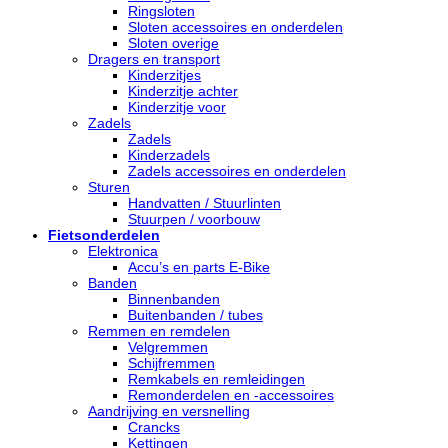
Ringsloten
Sloten accessoires en onderdelen
Sloten overige
Dragers en transport
Kinderzitjes
Kinderzitje achter
Kinderzitje voor
Zadels
Zadels
Kinderzadels
Zadels accessoires en onderdelen
Sturen
Handvatten / Stuurlinten
Stuurpen / voorbouw
Fietsonderdelen
Elektronica
Accu’s en parts E-Bike
Banden
Binnenbanden
Buitenbanden / tubes
Remmen en remdelen
Velgremmen
Schijfremmen
Remkabels en remleidingen
Remonderdelen en -accessoires
Aandrijving en versnelling
Crancks
Kettingen