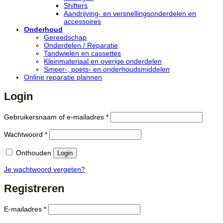
Shifters
Aandrijving- en versnellingsonderdelen en
accessoires
Onderhoud
Gereedschap
Onderdelen / Reparatie
Tandwielen en cassettes
Kleinmateriaal en overige onderdelen
Smeer-, poets- en onderhoudsmiddelen
Online reparatie plannen
Login
Vereist
Gebruikersnaam of e-mailadres
*
Vereist
Wachtwoord
*
Onthouden
Login
Je wachtwoord vergeten?
Registreren
Vereist
E-mailadres
*