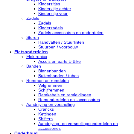
Kinderzitjes
Kinderzitje achter
Kinderzitje voor
Zadels
Zadels
Kinderzadels
Zadels accessoires en onderdelen
Sturen
Handvatten / Stuurlinten
Stuurpen / voorbouw
Fietsonderdelen
Elektronica
Accu’s en parts E-Bike
Banden
Binnenbanden
Buitenbanden / tubes
Remmen en remdelen
Velgremmen
Schijfremmen
Remkabels en remleidingen
Remonderdelen en -accessoires
Aandrijving en versnelling
Crancks
Kettingen
Shifters
Aandrijving- en versnellingsonderdelen en
accessoires
Onderhoud