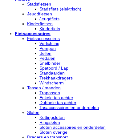
Stadsfietsen
Stadsfiets (elektrisch)
Jeugdfietsen
Jeugdfiets
Kinderfietsen
Kinderfiets
Fietsaccessoires
Fietsaccessoires
Verlichting
Pompen
Bellen
Pedalen
Snelbinder
Spatbord / Lap
Standaarden
Trekhaakdragers
Windscherm
Tassen / manden
Trapassen
Enkele tas achter
Dubbele tas achter
Tasaccessoires en onderdelen
Sloten
Kettingsloten
Ringsloten
Sloten accessoires en onderdelen
Sloten overige
Dragers en transport