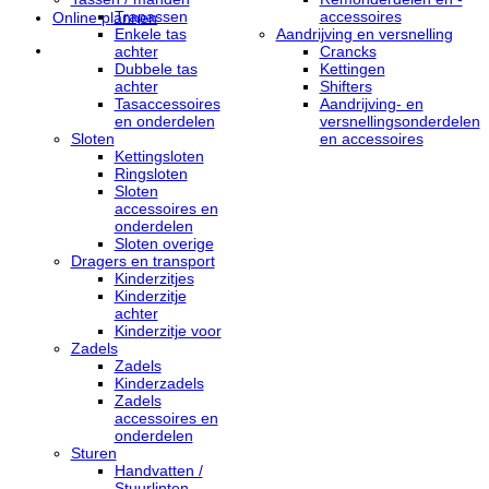
Trapassen
accessoires
Online plannen
Enkele tas
Aandrijving en versnelling
achter
Crancks
Dubbele tas
Kettingen
achter
Shifters
Tasaccessoires
Aandrijving- en
en onderdelen
versnellingsonderdelen
Sloten
en accessoires
Kettingsloten
Ringsloten
Sloten
accessoires en
onderdelen
Sloten overige
Dragers en transport
Kinderzitjes
Kinderzitje
achter
Kinderzitje voor
Zadels
Zadels
Kinderzadels
Zadels
accessoires en
onderdelen
Sturen
Handvatten /
Stuurlinten