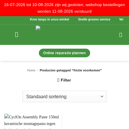
16-07-2026 tot 10-08-2026 zijn wij gesloten, webshop bestellingen
worden 11-08-2026 verstuurd
Ga
Kom langs in onze winkel
Snelle groene service
Veilig b
naar
inhoud
Online reparatie plannen
Home
/
Producten getagged “frictie voorkomen”
Filter