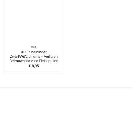
O&A
XLC Snelbinder
Zwart/Wit/Lichtgrijs – Veilig en
Betrouwbaar voor Fietsspullen
€
8,95