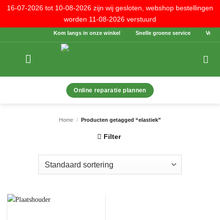
16-07-2026 tot 10-08-2026 zijn wij gesloten, webshop bestellingen
worden 11-08-2026 verstuurd
Ga
Kom langs in onze winkel
Snelle groene service
Veilig 
naar
inhoud
Online reparatie plannen
Home
/
Producten getagged “elastiek”
Filter