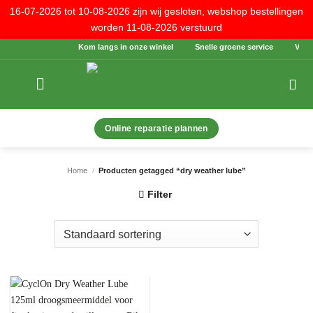
16-07-2026 tot 10-08-2026 zijn wij gesloten, webshop bestellingen
worden 11-08-2026 verstuurd
Ga
Kom langs in onze winkel
Snelle groene service
Veilig
naar
inhoud
Online reparatie plannen
Home
/
Producten getagged “dry weather lube”
Filter