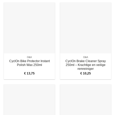
O&A
O&A
CyclOn Bike Protector Instant
CyclOn Brake Cleaner Spray
Polish Wax 250ml
250ml – Krachtige en veilige
remreiniger
€
13,75
€
10,25