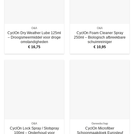
O&A
O&A
CyclOn Dry Weather Lube 125ml
CyclOn Foam Cleaner Spray
– Droogsmeermiddel voor droge
250ml – Biologisch afbreekbare
omstandigheden
schuimreiniger
€
16,75
€
10,95
O&A
Gereedschap
CyclOn Lock Spray / Slotspray
CyclOn Microfiber
100ml – Onderhoud voor
Schoonmaakdoek Eurosleuf