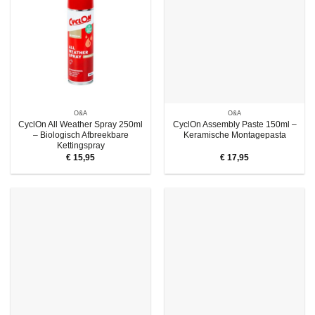
O&A
O&A
CyclOn All Weather Spray 250ml
CyclOn Assembly Paste 150ml –
– Biologisch Afbreekbare
Keramische Montagepasta
Kettingspray
€
15,95
€
17,95