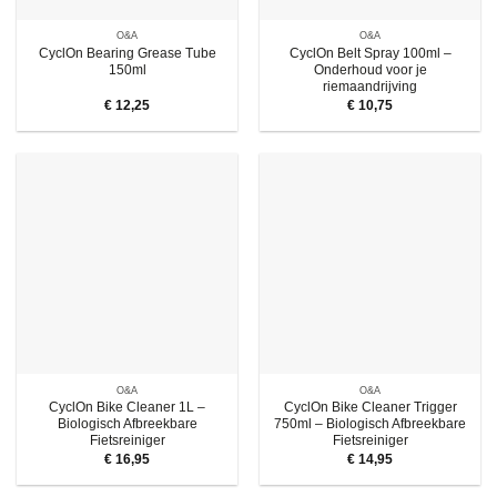
O&A
O&A
CyclOn Bearing Grease Tube
CyclOn Belt Spray 100ml –
150ml
Onderhoud voor je
riemaandrijving
€
12,25
€
10,75
O&A
O&A
CyclOn Bike Cleaner 1L –
CyclOn Bike Cleaner Trigger
Biologisch Afbreekbare
750ml – Biologisch Afbreekbare
Fietsreiniger
Fietsreiniger
€
16,95
€
14,95