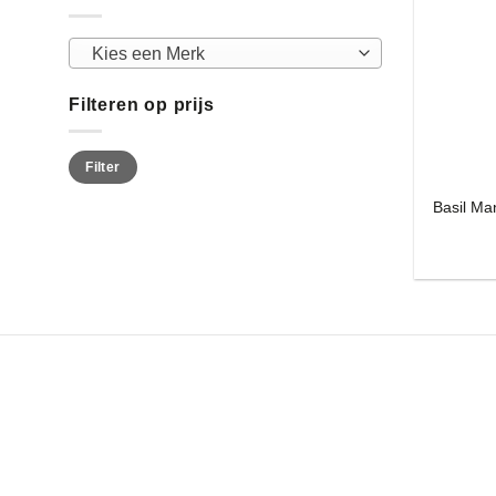
Kies een Merk
Filteren op prijs
Min.
Max.
Filter
prijs
prijs
Basil Ma