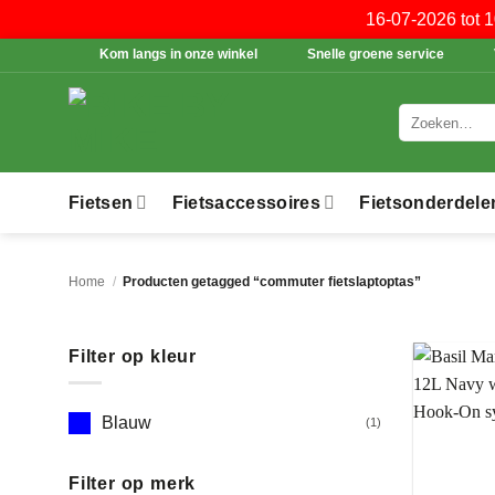
16-07-2026 tot 
Ga
Kom langs in onze winkel
Snelle groene service
naar
inhoud
Zoeken
naar:
Fietsen
Fietsaccessoires
Fietsonderdele
Home
/
Producten getagged “commuter fietslaptoptas”
Filter op kleur
Blauw
(1)
Filter op merk