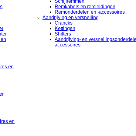
Schijfremmen
rs
Remkabels en remleidingen
Remonderdelen en -accessoires
Aandrijving en versnelling
Crancks
er
Kettingen
ter
Shifters
 en
Aandrijving- en versnellingsonderdel
accessoires
ires en
er
ires en