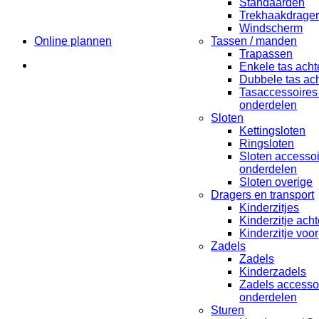
Standaarden
Trekhaakdrage
Windscherm
Online plannen
Tassen / manden
Trapassen
Enkele tas acht
Dubbele tas ach
Tasaccessoires
onderdelen
Sloten
Kettingsloten
Ringsloten
Sloten accesso
onderdelen
Sloten overige
Dragers en transport
Kinderzitjes
Kinderzitje acht
Kinderzitje voor
Zadels
Zadels
Kinderzadels
Zadels accesso
onderdelen
Sturen