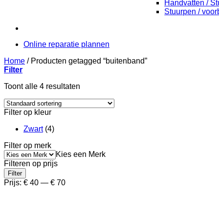
Handvatten / St
Stuurpen / voo
Online reparatie plannen
Home
/
Producten getagged “buitenband”
Filter
Toont alle 4 resultaten
Filter op kleur
Zwart
(4)
Filter op merk
Kies een Merk
Filteren op prijs
Min.
Max.
Filter
prijs
prijs
Prijs:
€ 40
—
€ 70