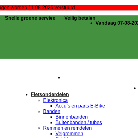
lingen worden 11-08-2026 verstuurd
Snelle groene service
Veilig betalen
Vandaag 07-08-202
K
Fietsonderdelen
Elektronica
Accu’s en parts E-Bike
Banden
Binnenbanden
Buitenbanden / tubes
Remmen en remdelen
Velgremmen