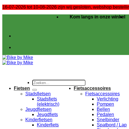
16-07-2026 tot 10-08-2026 zijn wij gesloten, webshop bestel
Ga
Kom langs in onze winkel
naar
inhoud
Zoeken
naar:
Fietsen
Fietsaccessoires
Stadsfietsen
Fietsaccessoires
Stadsfiets
Verlichting
(elektrisch)
Pompen
Jeugdfietsen
Bellen
Jeugdfiets
Pedalen
Kinderfietsen
Snelbinder
Kinderfiets
Spatbord / Lap