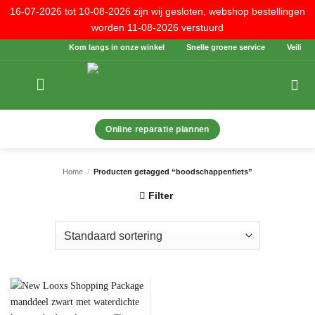
16-07-2026 tot 10-08-2026 zijn wij gesloten, webshop bestellingen
worden 11-08-2026 verstuurd
Ga
Kom langs in onze winkel
Snelle groene service
Veilig be
naar
inhoud
Online reparatie plannen
Home
/
Producten getagged “boodschappenfiets”
Filter