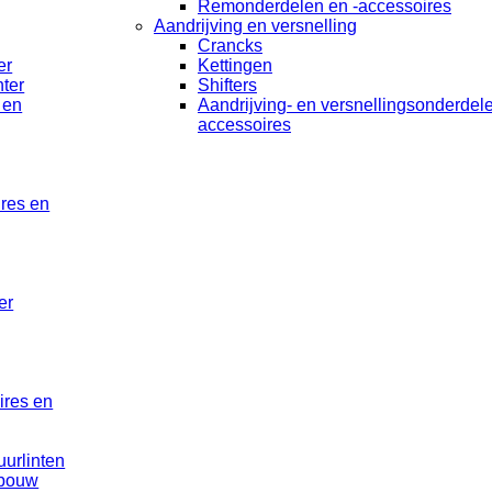
Remonderdelen en -accessoires
Aandrijving en versnelling
Crancks
er
Kettingen
ter
Shifters
 en
Aandrijving- en versnellingsonderdel
accessoires
ires en
er
ires en
uurlinten
rbouw