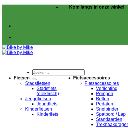
Ga
Kom langs in onze winkel
naar
inhoud
Zoeken
naar:
Fietsen
Fietsaccessoires
Stadsfietsen
Fietsaccessoires
Stadsfiets
Verlichting
(elektrisch)
Pompen
Jeugdfietsen
Bellen
Jeugdfiets
Pedalen
Kinderfietsen
Snelbinder
Kinderfiets
Spatbord / Lap
Standaarden
Trekhaakdrage