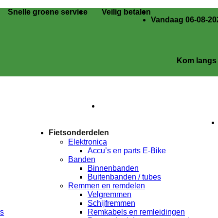
Snelle groene service
Veilig betalen
Vandaag 06-08-202
Kom langs in onze
Fietsonderdelen
Elektronica
Accu’s en parts E-Bike
Banden
Binnenbanden
Buitenbanden / tubes
Remmen en remdelen
Velgremmen
Schijfremmen
rs
Remkabels en remleidingen