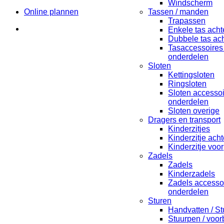
Windscherm
Online plannen
Tassen / manden
Trapassen
Enkele tas acht
Dubbele tas ach
Tasaccessoires
onderdelen
Sloten
Kettingsloten
Ringsloten
Sloten accesso
onderdelen
Sloten overige
Dragers en transport
Kinderzitjes
Kinderzitje acht
Kinderzitje voor
Zadels
Zadels
Kinderzadels
Zadels accesso
onderdelen
Sturen
Handvatten / St
Stuurpen / voo