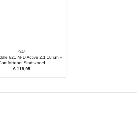
O&A
dle 621 M-D Active 2.1 18 cm –
Comfortabel Stadszadel
€
118,95