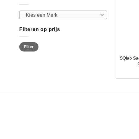
Kies een Merk
Filteren op prijs
Min.
Max.
Filter
prijs
prijs
SQlab Sad