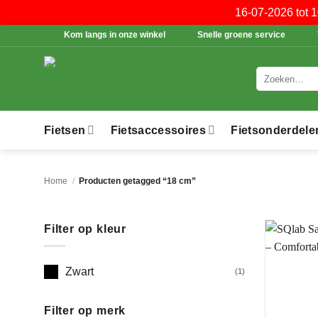
16-07-2026 tot 
Ga
Kom langs in onze winkel
Snelle groene service
naar
inhoud
Zoeken
naar:
Fietsen
Fietsaccessoires
Fietsonderdele
Home
/
Producten getagged “18 cm”
Filter op kleur
Zwart
(1)
Filter op merk