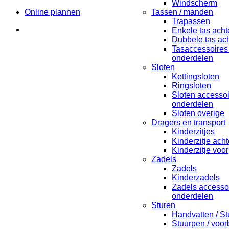
Windscherm
Online plannen
Tassen / manden
Trapassen
Enkele tas acht
Dubbele tas ach
Tasaccessoires
onderdelen
Sloten
Kettingsloten
Ringsloten
Sloten accesso
onderdelen
Sloten overige
Dragers en transport
Kinderzitjes
Kinderzitje acht
Kinderzitje voor
Zadels
Zadels
Kinderzadels
Zadels accesso
onderdelen
Sturen
Handvatten / St
Stuurpen / voo