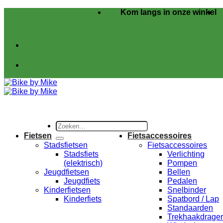
Ga
Kom langs in onze winkel
naar
inhoud
Zoeken
naar:
Fietsen
Fietsaccessoires
Stadsfietsen
Fietsaccessoires
Stadsfiets
Verlichting
(elektrisch)
Pompen
Jeugdfietsen
Bellen
Jeugdfiets
Pedalen
Kinderfietsen
Snelbinder
Kinderfiets
Spatbord / Lap
Standaarden
Trekhaakdrage