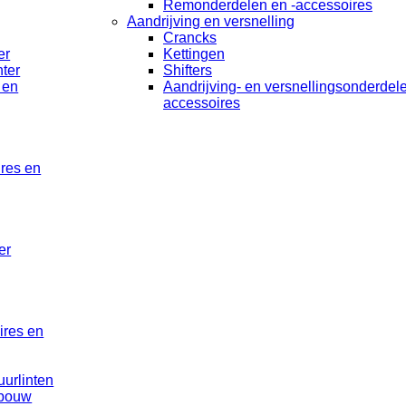
Remonderdelen en -accessoires
Aandrijving en versnelling
Crancks
er
Kettingen
ter
Shifters
 en
Aandrijving- en versnellingsonderdel
accessoires
ires en
er
ires en
uurlinten
rbouw