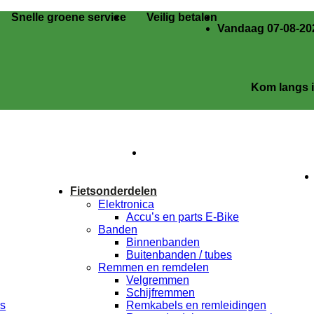
Snelle groene service
Veilig betalen
Vandaag 07-08-202
Kom langs in onze 
Fietsonderdelen
Elektronica
Accu’s en parts E-Bike
Banden
Binnenbanden
Buitenbanden / tubes
Remmen en remdelen
Velgremmen
Schijfremmen
rs
Remkabels en remleidingen